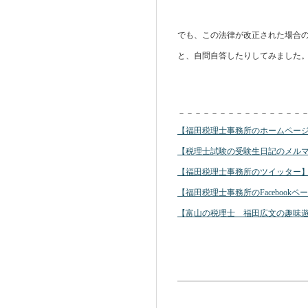
でも、この法律が改正された場合
と、自問自答したりしてみました
－－－－－－－－－－－－－－－
【福田税理士事務所のホームページ】https:
【税理士試験の受験生日記のメルマガ】http:/
【福田税理士事務所のツイッター】https://tw
【福田税理士事務所のFacebookページ】http:
【富山の税理士 福田広文の趣味遊び場あれこれ】h