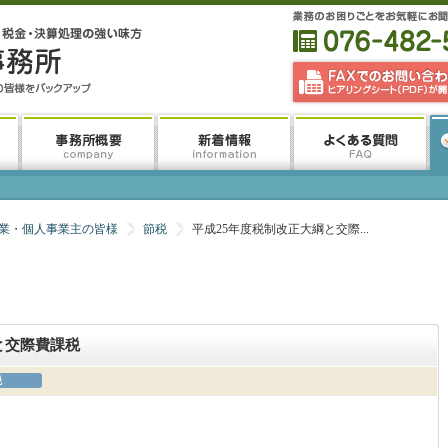
業・個人事業主の皆様
節税
平成25年度税制改正大綱と交際...
と交際費課税
税
。