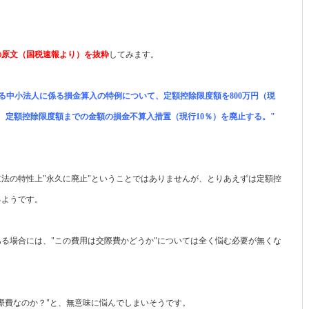
の原文（国税速報より）を抜粋
してみます。
る中小法人に係る損金算入の特例について、定額控除限度額を800万円（現
に、定額控除限度額までの金額の損金不算入措置（現行10％）を廃止する。"
法の特性上"永久に廃止"ということではありませんが、とりあえずは定額控
るようです。
る場合には、"この費用は交際費かどうか"については全く悩む必要が無くな
際費なのか？"と、無意味に悩んでしまいそうです。