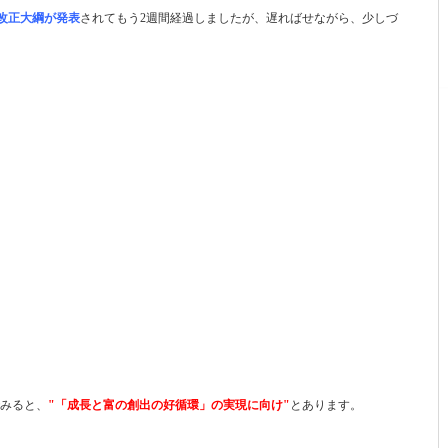
制改正大綱が発表
されてもう2週間経過しましたが、遅ればせながら、少しづ
でみると、
"「成長と富の創出の好循環」の実現に向け"
とあります。