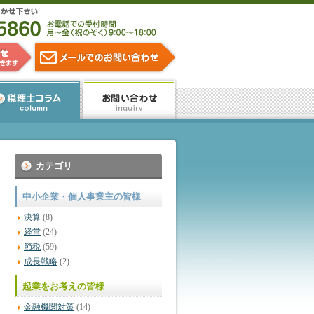
カテゴリ
中小企業・個人事業主の皆様
決算
(8)
経営
(24)
節税
(59)
成長戦略
(2)
起業をお考えの皆様
金融機関対策
(14)