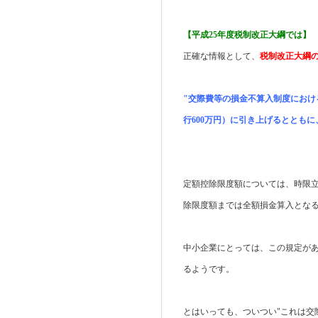
【平成25年度税制改正大綱では】
正確な情報として、
税制改正大綱
"交際費等の損金不算入制度におけ
行600万円）に引き上げるととも
定額控除限度額については、時限立
除限度額までは全額損金算入とな
中小企業にとっては、この規定があ
るようです。
とはいっても、ついつい"これは交