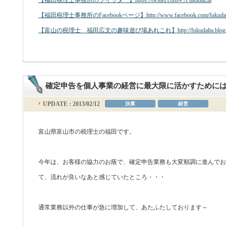
【福田税理士事務所のFacebookページ】http://www.facebook.com/fukudal
【富山の税理士 福田広文の趣味遊び場あれこれ】http://fukudalta.blog.fc
確定申告を個人事業の経営に最大限に活かすために
UPDATE : 2013/02/12
決算
経営
富山県富山市の税理士の福田です。
今年は、お客様の協力のお蔭で、確定申告業務も大変順調に進んでお
て、流れが良いなあと感じていたところ・・・
通常業務以外の仕事が急に増加して、あたふたしております～