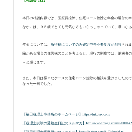
【相談会では】
本日の相談内容では、医療費控除、住宅ローン控除と年金の還付の
なかには、９５歳でとても元気な方もいらっしゃっていて、凄いな
年金については、
所得税についてのみ確定申告不要制度が創設
されま
除がある場合の住民税のことを考えると、現行の制度では、納税者の
～と感じます。
また、本日は様々なケースの住宅ローン控除の相談を受けましたので
なった一日でした。
－－－－－－－－－－－－－－－－－－－－－－－－－－－－－－－
【福田税理士事務所のホームページ】https://fukutax.com/
【税理士試験の受験生日記のメルマガ】http://www.mag2.com/m/00014238
【福田税理士事務所のツイッター】https://twitter.com/#!/FukudaLta