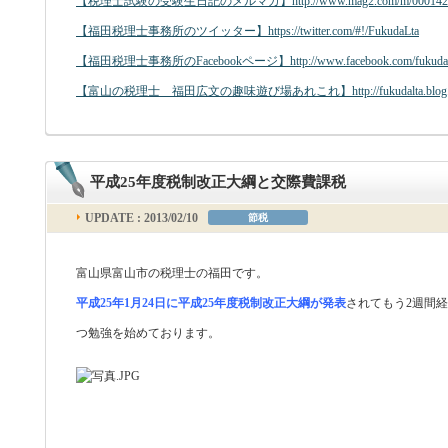
【税理士試験の受験生日記のメルマガ】http://www.mag2.com/m/00014238
【福田税理士事務所のツイッター】https://twitter.com/#!/FukudaLta
【福田税理士事務所のFacebookページ】http://www.facebook.com/fukudal
【富山の税理士 福田広文の趣味遊び場あれこれ】http://fukudalta.blog.fc
平成25年度税制改正大綱と交際費課税
UPDATE : 2013/02/10
節税
富山県富山市の税理士の福田です。
平成25年1月24日に平成25年度税制改正大綱が発表
されてもう2週間
つ勉強を始めております。