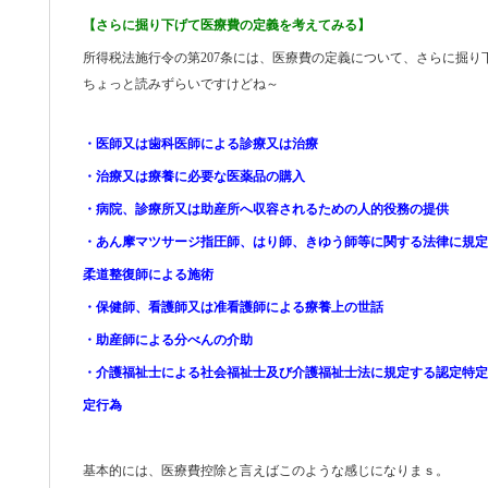
【さらに掘り下げて医療費の定義を考えてみる】
所得税法施行令の第207条には、医療費の定義について、さらに掘
ちょっと読みずらいですけどね～
・医師又は歯科医師による診療又は治療
・治療又は療養に必要な医薬品の購入
・病院、診療所又は助産所へ収容されるための人的役務の提供
・あん摩マツサージ指圧師、はり師、きゆう師等に関する法律に規定
柔道整復師による施術
・保健師、看護師又は准看護師による療養上の世話
・助産師による分べんの介助
・介護福祉士による社会福祉士及び介護福祉士法に規定する認定特定
定行為
基本的には、医療費控除と言えばこのような感じになりまｓ。