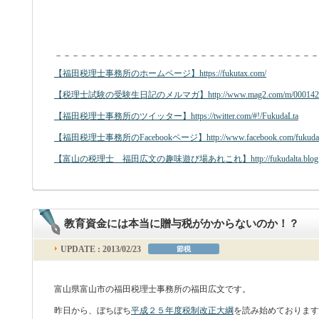
－－－－－－－－－－－－－－－－－－－－－－－－－－－－－－－
【福田税理士事務所のホームページ】https://fukutax.com/
【税理士試験の受験生日記のメルマガ】http://www.mag2.com/m/00014238
【福田税理士事務所のツイッター】https://twitter.com/#!/FukudaLta
【福田税理士事務所のFacebookページ】http://www.facebook.com/fukudal
【富山の税理士 福田広文の趣味遊び場あれこれ】http://fukudalta.blog.fc
教育資金には本当に贈与税がかからないのか！？
UPDATE : 2013/02/23
節税
富山県富山市の福田税理士事務所の福田広文です。
昨日から、ぼちぼち
平成２５年度税制改正大綱
を読み始めております