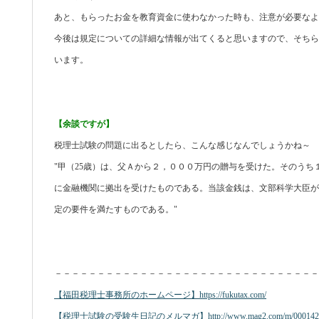
あと、もらったお金を教育資金に使わなかった時も、注意が必要なよ
今後は規定についての詳細な情報が出てくると思いますので、そちら
います。
【余談ですが】
税理士試験の問題に出るとしたら、こんな感じなんでしょうかね～
"甲（25歳）は、父Ａから２，０００万円の贈与を受けた。そのう
に金融機関に拠出を受けたものである。当該金銭は、文部科学大臣が
定の要件を満たすものである。"
－－－－－－－－－－－－－－－－－－－－－－－－－－－－－－－
【福田税理士事務所のホームページ】https://fukutax.com/
【税理士試験の受験生日記のメルマガ】http://www.mag2.com/m/00014238