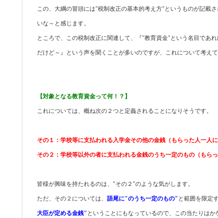
この、大綱の冒頭には"税制改正の基本的考え方"というものが記載
いな～と感じます。
ところで、この税制改正に関連して、『"教育資金"という名目であ
だけど～』という声を聞くことが多いのですが、これについて考えて
【対象となる教育資金って何！？】
これについては、概ね次の２つと定義されることになりそうです。
その１：学校等に支払われる入学金その他の金銭（もらった人一人に
その２：学校等以外の者に支払われる金銭のうち一定のもの（もら
皆様が興味を持たれるのは、"その２"のような気がします。
ただ、その２については、
語尾に"のうち一定のもの"
と範囲を限定
大臣が定める金銭"
ということにもなっているので、この当たりはか