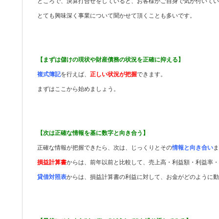
ところで、決算打合せをしていると、お客様がご自身で気が付いてい
とても興味深く事業について聞かせて頂くことも多いです。
【まずは儲けの現状や財産債務の状況を正確に抑える】
複式簿記
を行えば、
正しい状況が把握
できます。
まずはここから始めましょう。
【次は正確な情報を基に数字と向き合う】
正確な情報が把握できたら、次は、じっくりとその
情報と向き合い
ま
損益計算書
からは、前年以前と比較して、売上高・利益額・利益率・
貸借対照表
からは、損益計算書の利益に対して、お金がどのように動