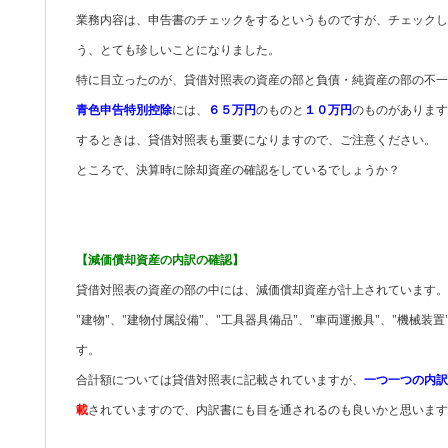
業務内容は、申告書のチェックをするというものですが、チェックし
う、とても珍しいことになりました。
特に目立ったのが、貸借対照表の資産の部と負債・純資産の部の不一
青色申告特別控除
には、
６５万円
のものと
１０万円
のものがあります
するときは、貸借対照表も重要になりますので、ご注意ください。
ところで、決算時に除却資産の確認をしているでしょうか？
【減価償却資産の内訳の確認】
貸借対照表の資産の部の中には、減価償却資産が計上されています。
"建物"、"建物付属設備"、"工具器具備品"、"車両運搬具"、"機械
す。
合計額については貸借対照表に記載されていますが、
一つ一つの内訳
載
されていますので、内訳書にも目を通されるのも良いかと思います