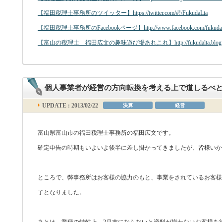
【福田税理士事務所のツイッター】https://twitter.com/#!/FukudaLta
【福田税理士事務所のFacebookページ】http://www.facebook.com/fukudal
【富山の税理士 福田広文の趣味遊び場あれこれ】http://fukudalta.blog.fc
個人事業者が経営の方向転換を考える上で道しるべ
UPDATE : 2013/02/22
決算
経営
富山県富山市の福田税理士事務所の福田広文です。
確定申告の時期もいよいよ後半に差し掛かってきましたが、皆様いか
ところで、弊事務所はお客様の協力のもと、事業をされているお客様
了となりました。
あとは、業種の特性上、2月末にならないと資料が揃わないお客様を