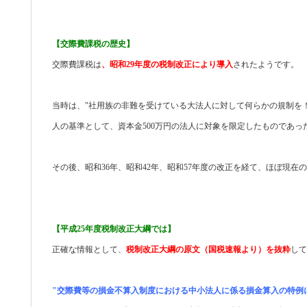
【交際費課税の歴史】
交際費課税は
、昭和29年度の税制改正により導入
されたようです。
当時は、"社用族の非難を受けている大法人に対して何らかの規制を
人の基準として、資本金500万円の法人に対象を限定したものであっ
その後、昭和36年、昭和42年、昭和57年度の改正を経て、ほぼ現
【平成25年度税制改正大綱では】
正確な情報として、
税制改正大綱の原文（国税速報より）を抜粋
して
"交際費等の損金不算入制度における中小法人に係る損金算入の特例に