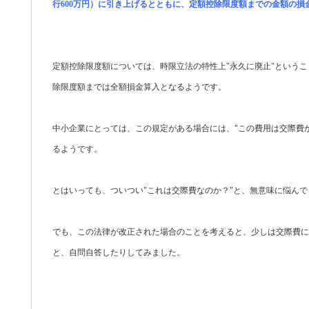
行600万円）に引き上げるとともに、定額控除限度額までの金額の損
定額控除限度額については、時限立法の特性上"永久に廃止"という
除限度額までは全額損金算入となるようです。
中小企業にとっては、この規定がある場合には、"この費用は交際費
るようです。
とはいっても、ついつい"これは交際費なのか？"と、無意味に悩ん
でも、この法律が改正された場合のことを考えると、少しは交際費に
と、自問自答したりしてみました。