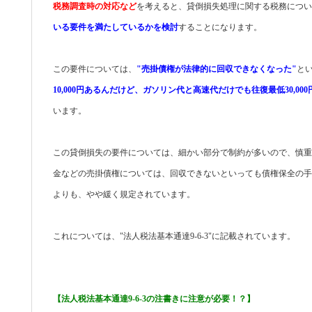
税務調査時の対応など
を考えると、貸倒損失処理に関する税務につい
いる要件を満たしているかを検討
することになります。
この要件については、
"売掛債権が法律的に回収できなくなった"
と
10,000円あるんだけど、ガソリン代と高速代だけでも往復最低30,00
います。
この貸倒損失の要件については、細かい部分で制約が多いので、慎重
金などの売掛債権については、回収できないといっても債権保全の手
よりも、やや緩く規定されています。
これについては、"法人税法基本通達9-6-3"に記載されています。
【法人税法基本通達9-6-3の注書きに注意が必要！？】