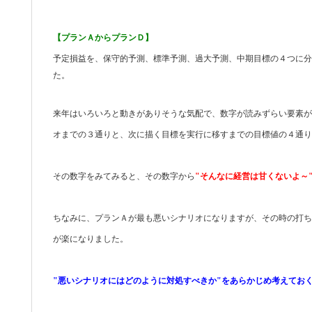
【プランＡからプランＤ】
予定損益を、
保守的
予
測、
標準
予
測、
過大予測、中期目標の４つに分
た。
来年はいろいろと動きがありそうな気配で、数字が読みずらい要素が
オまでの３通りと、次に描く目標を実行に移すまでの目標値の４通り
その数字をみてみると、その数字から
"そんなに経営は甘くないよ～
ちなみに、プランＡが最も悪いシナリオになりますが、その時の打ち
が楽になりました。
"悪いシナリオにはどのように対処すべきか"をあらかじめ考えてお